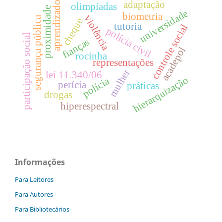
adaptação
aprendizado
olimpíadas
proximidade
universidade
biometria
violência
segurança pública
cheque
tutoria
controle social
polícia civil
participação social
fianças
acadepol
rocinha
representações
mulher
lei 11.340/06
hierarquização
polícia
perícia
práticas
drogas
hiperespectral
Informações
Para Leitores
Para Autores
Para Bibliotecários