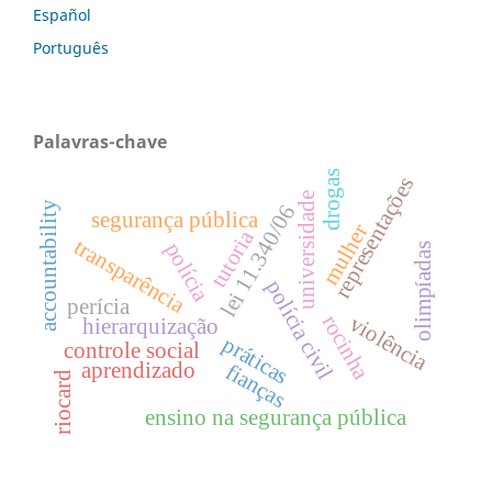
Español
Português
Palavras-chave
drogas
representações
universidade
accountability
lei 11.340/06
segurança pública
mulher
tutoria
transparência
polícia
olimpíadas
polícia civil
perícia
violência
rocinha
hierarquização
práticas
controle social
aprendizado
fianças
riocard
ensino na segurança pública